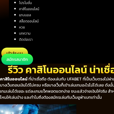
โปรโมชั่น
คาสิโนออนไลน์
แทง
แทงบอล
บอล
สล็อตออนไลน์
หวย
สล็อต
บทความ
ออนไลน์
ติดต่อเรา
เข้าสู่ระบบ
หวย
สมัครสมาชิก
รีวิว คาสิโนออนไลน์ น่าเช
บทความ
คาสิโนออนไลน์
ที่น่าเชื่อถือ ต้องเล่นกับ UFABET ที่เป็นเว็บตรงไม่ผ่
ติดต่อ
บางเว็บถอนเงินได้ไม่ครบ หรือบางเว็บก็เข้าเล่นเกมอะไรไม่ได้เลย ดังน
เรา
เกมเล่นได้เยอะ แต่ละเกมแจ็คพอตแตกง่าย ชนะแล้วจ่ายเงินให้จริง สำหร
ไหนให้เล่นบ้าง และทำไมถึงต้องสมัครเล่นกับเว็บยูฟ่าเบทเท่านั้น