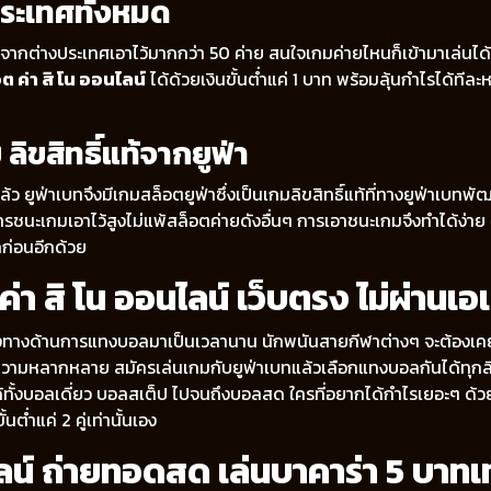
ประเทศทั้งหมด
กต่างประเทศเอาไว้มากกว่า 50 ค่าย สนใจเกมค่ายไหนก็เข้ามาเล่นได้
ต ค่า สิ โน ออนไลน์
ได้ด้วยเงินขั้นต่ำแค่ 1 บาท พร้อมลุ้นกำไรได้ทีละ
 ลิขสิทธิ์แท้จากยูฟ่า
 ยูฟ่าเบทจึงมีเกมสล็อตยูฟ่าซึ่งเป็นเกมลิขสิทธิ์แท้ที่ทางยูฟ่าเบทพัฒ
นะเกมเอาไว้สูงไม่แพ้สล็อตค่ายดังอื่นๆ การเอาชนะเกมจึงทำได้ง่าย 
กก่อนอีกด้วย
า สิ โน ออนไลน์ เว็บตรง ไม่ผ่านเอเ
อเสียงทางด้านการแทงบอลมาเป็นเวลานาน นักพนันสายกีฬาต่างๆ จะต้องเค
ละความหลากหลาย สมัครเล่นเกมกับยูฟ่าเบทแล้วเลือกแทงบอลกันได้ทุก
ได้ทั้งบอลเดี่ยว บอลสเต็ป ไปจนถึงบอลสด ใครที่อยากได้กำไรเยอะๆ ด้ว
ต่ำแค่ 2 คู่เท่านั้นเอง
์ ถ่ายทอดสด เล่นบาคาร่า 5 บาทเท่