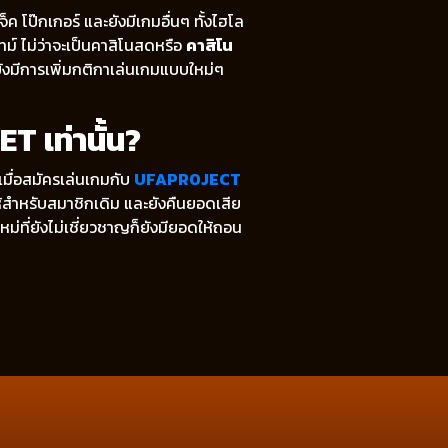
ค โป๊กเกอร์ และยังมีเกมอื่นๆ ทั้งไฮโล
ม์ ไม่ว่าจะเป็นคาสิโนสดหรือ
คาสิโน
ละยังมีการเพิ่มกติกาเล่นเกมแบบใหม่ๆ
 เท่านั้น?
 เมื่อสมัครเล่นเกมกับ
UFAPROJECT
ห้สำหรับสมาชิกเดิม และยังคืนยอดเสีย
ใหม่ที่ยังไม่เชี่ยวชาญก็ยังมียอดให้ถอน