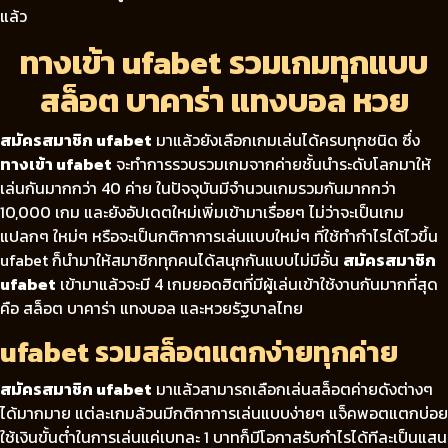
แล้ว
ทางเข้า ufabet รวมเกมทุกแบบ
สล็อต บาคาร่า แทงบอล หวย
สมัครสมาชิก
ufabet
มาแล้วยังเลือกเกมเล่นได้ครบทุกชนิด ซึ่ง
ทางเข้า
ufabet
จะทำการรวบรวมเกมจากค่ายชั้นนำระดับโลกมาให้
เล่นกันมากกว่า 40 ค่าย ในปัจจุบันมีจำนวนเกมรวมกันมากกว่า
10,000 เกม และยังอัปเดตใหม่เพิ่มเข้ามาเรื่อยๆ ไม่ว่าจะเป็นเกม
แปลกๆ ใหม่ๆ หรือจะเป็นกติกาการเล่นแบบใหม่ๆ ที่ใช้ทำกำไรได้ไวขึ้น
ufabet ก็นำมาให้สมาชิกทุกคนได้สนุกกันแบบไม่มีอั้น
สมัครสมาชิก
ufabet
เข้ามาแล้วจะมี 4 เกมยอดฮิตที่มีผู้เล่นเข้าใช้งานกันมากที่สุด
คือ สล็อต บาคาร่า แทงบอล และหวยรัฐบาลไทย
ufabet รวมสล็อตแตกง่ายทุกค่าย
สมัครสมาชิก
ufabet
มาแล้วสามารถเลือกเล่นสล็อตค่ายดังต่างๆ
ได้มากมาย แต่ละเกมล้วนมีกติกาการเล่นแบบง่ายๆ แจ็คพอตแตกบ่อย
ใช้เงินขั้นต่ำในการเล่นแค่เบทละ 1 บาทก็มีโอกาสรับกำไรได้ทีละเป็นแสน