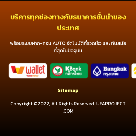
บริการทุกช่องทางกับธนาคารชั้นนำของ
ประเทศ
พร้อมระบบฝาก-ถอน AUTO อัตโนมัติที่รวดเร็ว และ ทันสมัย
ที่สุดในปัจจุบัน
Sitemap
Copyright ©2022, All Rights Reserved. UFAPROJECT
.COM