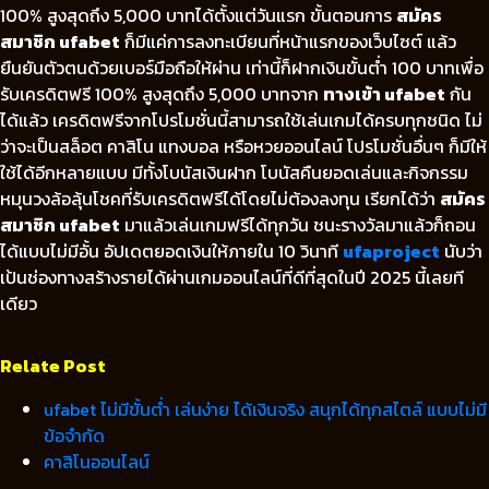
100% สูงสุดถึง 5,000 บาทได้ตั้งแต่วันแรก ขั้นตอนการ
สมัคร
สมาชิก
ufabet
ก็มีแค่การลงทะเบียนที่หน้าแรกของเว็บไซต์ แล้ว
ยืนยันตัวตนด้วยเบอร์มือถือให้ผ่าน เท่านี้ก็ฝากเงินขั้นต่ำ 100 บาทเพื่อ
รับเครดิตฟรี 100% สูงสุดถึง 5,000 บาทจาก
ทางเข้า
ufabet
กัน
ได้แล้ว เครดิตฟรีจากโปรโมชั่นนี้สามารถใช้เล่นเกมได้ครบทุกชนิด ไม่
ว่าจะเป็นสล็อต คาสิโน แทงบอล หรือหวยออนไลน์ โปรโมชั่นอื่นๆ ก็มีให้
ใช้ได้อีกหลายแบบ มีทั้งโบนัสเงินฝาก โบนัสคืนยอดเล่นและกิจกรรม
หมุนวงล้อลุ้นโชคที่รับเครดิตฟรีได้โดยไม่ต้องลงทุน เรียกได้ว่า
สมัคร
สมาชิก
ufabet
มาแล้วเล่นเกมฟรีได้ทุกวัน ชนะรางวัลมาแล้วก็ถอน
ได้แบบไม่มีอั้น อัปเดตยอดเงินให้ภายใน 10 วินาที
ufaproject
นับว่า
เป้นช่องทางสร้างรายได้ผ่านเกมออนไลน์ที่ดีที่สุดในปี 2025 นี้เลยที
เดียว
Relate Post
ufabet ไม่มีขั้นต่ำ เล่นง่าย ได้เงินจริง สนุกได้ทุกสไตล์ แบบไม่มี
ข้อจำกัด
คาสิโนออนไลน์