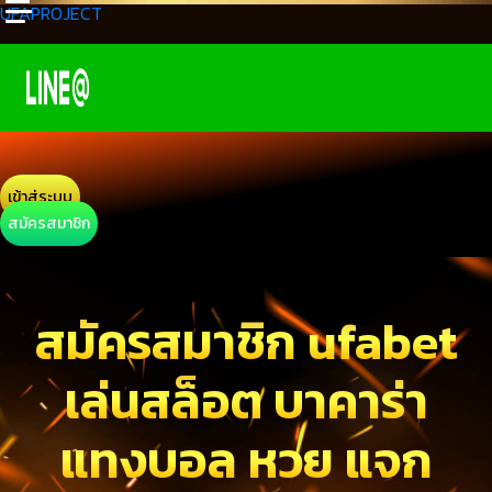
UFAPROJECT
เข้าสู่ระบบ
สมัครสมาชิก
สมัครสมาชิก ufabet
เล่นสล็อต บาคาร่า
แทงบอล หวย แจก