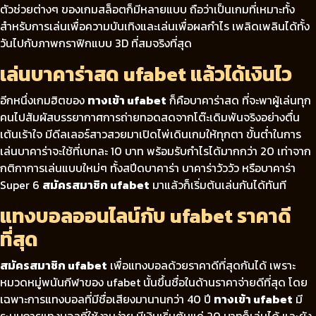
ตัวช่วยต่างๆ ของเกมสล็อตก็มีหลายแบบ ถือว่าเป็นเกมที่เหมาะทั้ง
สำหรับการเล่นเพื่อความบันเทิงและเล่นเพื่อผลกำไร เพลิดเพลินได้ทั้ง
วันไปกับภาพกราฟิกแบบ 3D ที่สมจริงที่สุด
เล่นบาคาร่าสด ufabet แล้วได้เงินไว
อีกหนึ่งเกมฮิตของ
ทางเข้า
ufabet
ก็คือบาคาร่าสด ที่จะพาผู้เล่นทุก
คนไปสัมผัสบรรยากาศการถ่ายทอดสดจากโต๊ะเดิมพันจริงอย่างตื่น
เต้นเร้าใจ มีดีลเลอร์สาวสวยมาเปิดไพ่เดินเกมให้ทุกตา ขั้นต่ำในการ
เล่นบาคาร่าจะใช้ที่เบทละ 10 บาท พร้อมรับกำไรได้มากกว่า 20 เท่าจาก
กติกาการเล่นแบบใหม่ๆ ทั้งสปีดบาคาร่า บาคาร่าวัววัว หรือบาคาร่า
Super 6
สมัครสมาชิก
ufabet
มาแล้วก็เริ่มต้นเล่นกันได้ทันที
แทงบอลออนไลน์กับ ufabet ราคาดี
ที่สุด
สมัครสมาชิก
ufabet
เพื่อแทงบอลด้วยราคาดีที่สุดกันได้ เพราะ
หมวดหมู่พนันกีฬาของ ufabet นั้นขึ้นชื่อในด้านราคาจ่ายดีที่สุด โดย
เฉพาะการแทงบอลที่มีชื่อเสียงมานานกว่า 40 ปี
ทางเข้า
ufabet
มี