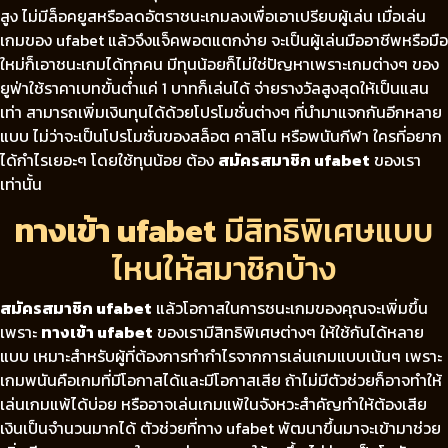
สูง ไม่มีล็อคยูสหรือลดอัตราชนะเกมลงเพื่อเอาเปรียบผู้เล่น เมื่อเล่น
เกมของ ufabet แล้วจึงแจ็คพอตแตกง่าย จะเป็นผู้เล่นมืออาชีพหรือมือ
ใหม่ก็เอาชนะเกมได้ทุกคน มีทุนน้อยก็ไม่ใช่ปัญหาเพราะเกมต่างๆ ของ
ยูฟ่าใช้ราคาเบทขั้นต่ำแค่ 1 บาทก็เล่นได้ จ่ายรางวัลสูงสุดให้เป็นแสน
เท่า สามารถเพิ่มเงินทุนได้ด้วยโปรโมชั่นต่างๆ ที่นำมาแจกกันอีกหลาย
แบบ ไม่ว่าจะเป็นโปรโมชั่นของสล็อต คาสิโน หรือพนันกีฬา ใครที่อยาก
ได้กำไรเยอะๆ โดยใช้ทุนน้อย ต้อง
สมัครสมาชิก
ufabet
ของเรา
เท่านั้น
ทางเข้า
ufabet
มีสิทธิพิเศษแบบ
ไหนให้สมาชิกบ้าง
สมัครสมาชิก ufabet
แล้วโอกาสในการชนะเกมของคุณจะเพิ่มขึ้น
เพราะ
ทางเข้า
ufabet
ของเรามีสิทธิพิเศษต่างๆ ให้ใช้กันได้หลาย
แบบ เหมาะสำหรับผู้ที่ต้องการทำกำไรจากการเล่นเกมแบบเน้นๆ เพราะ
เกมพนันคือเกมที่มีโอกาสได้และมีโอกาสเสีย ถ้าไม่มีตัวช่วยก็อาจทำให้
เล่นเกมแพ้ได้บ่อย หรืออาจเล่นเกมแพ้ในจังหวะสำคัญทำให้ต้องเสีย
เงินเป็นจำนวนมากได้ ตัวช่วยที่ทาง ufabet พัฒนาขึ้นมาจะเข้ามาช่วย