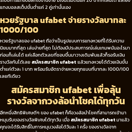
ระบบการแทงบอลที่ใช้งานง่าย มีเงินเริ่มต้นแค่ 20 บาทก็เล่นได้ และยัง
แทงบอลสเต็ปขั้นต่ำแค่ 2 คู่เท่านั้นเอง
หวยรัฐบาล ufabet จ่ายรางวัลบาทละ
1000/100
หวยรัฐบาลของ ufabet ถือว่าเป็นรูปแบบการแทงหวยที่ได้รับความ
นิยมมากที่สุด เล่นง่ายที่สุด ไม่ต้องมีประสบการณ์เล่นเกมพนันอะไรมา
ก่อนก็เล่นได้ แค่เลือกตัวเลขที่ชอบขึ้นมาวางเดิมพันแล้วก็รอรับเงิน
รางวัลกันได้เลย
สมัครสมาชิก
ufabet
แล้วแทงหวยได้ด้วยเงินขั้น
ต่ำแค่ตัวละ 1 บาท พร้อมรับอัตราจ่ายหวยทุกแบบที่บาทละ 1000/100
เลยทีเดียว
สมัครสมาชิก ufabet เพื่อลุ้น
รางวัลจากวงล้อนำโชคได้ทุกวัน
อีกหนึ่งสิทธิพิเศษดีๆ ของ ufabet ก็คือวงล้อนำโชคที่สามารถเข้ามา
หมุนรับของรางวัลพิเศษได้ทุกวัน เมื่อ
สมัครสมาชิก
ufabet
มาแล้ว
คุณจะได้รับสิทธิ์ในการหมุนวงล้อได้วันละ 1 ครั้ง ของรางวัลจาก