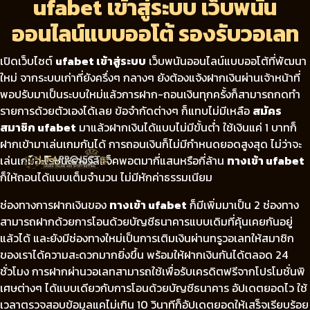
ufabet เข้าสู่ระบบ เว็บพนัน
ออนไลน์แบบออโต้ รองรับวอเลท
เปิดเว็บไซต์
ufabet
เข้าสู่ระบบ
เว็บพนันออนไลน์แบบออโต้ที่พัฒนา
ใหม่ จากระบบเก่าที่ยังครึ่งๆ กลางๆ ยังต้องแจ้งฝากเงินผ่านเจ้าหน้าที่
พอปรับมาเป็นระบบใหม่แล้วการฝาก-ถอนเงินทุกครั้งก็สามารถกดทำ
รายการด้วยตัวเองได้เลย ข้อจำกัดต่างๆ ก็แทบไม่มีเหลือ
สมัคร
สมาชิก
ufabet
มาแล้วฝากเงินได้แบบไม่มีขั้นต่ำ ใช้เงินแค่ 1 บาทก็
ฝากเข้ามาเล่นเกมกันได้ การถอนเงินก็ไม่มีกำหนดยอดสูงสุด ไม่ว่าจะ
เล่นเกมอะไรชนะรางวัลแจ็คพอตมากี่แสนหรือกี่ล้าน
ทางเข้า
ufabet
ก็ให้ถอนได้แบบเต็มจำนวน ไม่มีหักค่าธรรมเนียม
ช่องทางการฝากเงินของ
ทางเข้า
ufabet
ก็มีเพิ่มมาเป็น 2 ช่องทาง
สามารถฝากด้วยการโอนด้วยบัญชีธนาคารแบบเดิมที่คุ้นเคยกันอยู่
แล้วได้ และยังมีช่องทางใหม่เป็นการเติมเงินผ่านทรูวอเลทให้สมาชิก
ของเราได้ความสะดวกมากยิ่งขึ้น พร้อมให้ฝากเงินกันได้ตลอด 24
ชั่วโมง การฝากผ่านวอเลทสามารถใช้เพื่อรับเครดิตฟรีจากโปรโมชั่นพิ
เศษต่างๆ ได้แบบเดียวกับการโอนด้วยบัญชีธนาคาร อัปเดตยอดไว ใช้
เวลาตรวจสอบข้อมูลแคไม่เกิน 10 วินาทีก็อัปเดตยอดให้เสร็จเรียบร้อย