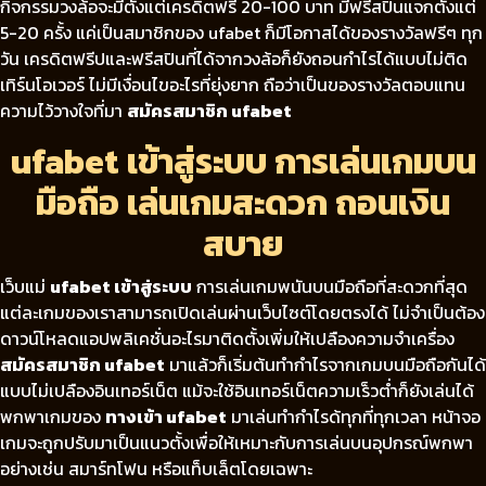
กิจกรรมวงล้อจะมีตั้งแต่เครดิตฟรี 20-100 บาท มีฟรีสปินแจกตั้งแต่
5-20 ครั้ง แค่เป็นสมาชิกของ ufabet ก็มีโอกาสได้ของรางวัลฟรีๆ ทุก
วัน เครดิตฟรีปและฟรีสปินที่ได้จากวงล้อก็ยังถอนกำไรได้แบบไม่ติด
เทิร์นโอเวอร์ ไม่มีเงื่อนไขอะไรที่ยุ่งยาก ถือว่าเป็นของรางวัลตอบแทน
ความไว้วางใจที่มา
สมัครสมาชิก
ufabet
ufabet เข้าสู่ระบบ การเล่นเกมบน
มือถือ เล่นเกมสะดวก ถอนเงิน
สบาย
เว็บแม่
ufabet
เข้าสู่ระบบ
การเล่นเกมพนันบนมือถือที่สะดวกที่สุด
แต่ละเกมของเราสามารถเปิดเล่นผ่านเว็บไซต์โดยตรงได้ ไม่จำเป็นต้อง
ดาวน์โหลดแอปพลิเคชั่นอะไรมาติดตั้งเพิ่มให้เปลืองความจำเครื่อง
สมัครสมาชิก
ufabet
มาแล้วก็เริ่มต้นทำกำไรจากเกมบนมือถือกันได้
แบบไม่เปลืองอินเทอร์เน็ต แม้จะใช้อินเทอร์เน็ตความเร็วต่ำก็ยังเล่นได้
พกพาเกมของ
ทางเข้า
ufabet
มาเล่นทำกำไรด้ทุกที่ทุกเวลา หน้าจอ
เกมจะถูกปรับมาเป็นแนวตั้งเพื่อให้เหมาะกับการเล่นบนอุปกรณ์พกพา
อย่างเช่น สมาร์ทโฟน หรือแท็บเล็ตโดยเฉพาะ