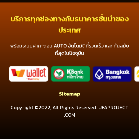
บริการทุกช่องทางกับธนาคารชั้นนำของ
ประเทศ
พร้อมระบบฝาก-ถอน AUTO อัตโนมัติที่รวดเร็ว และ ทันสมัย
ที่สุดในปัจจุบัน
Sitemap
Copyright ©2022, All Rights Reserved. UFAPROJECT
.COM