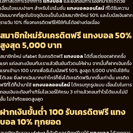
โอกาสได้กำไรจากการ
แทงบอล
และยังถอนกำไรออกมาใช้ได้ด้วย
เงื่อนไขแบบง่ายๆ สำหรับโปรโมชั่น
แทงบอลออนไลน์
ที่ได้รับความ
นิยมมากที่สุดในปัจจุบันจะเป็นโบนัสสมาชิกใหม่ 50% และโบนัสเงินฝาก
รายวัน 10% ที่แจกเครดิตฟรีให้ใช้กันได้อย่างต่อเนื่อง
สมาชิกใหม่รับเครดิตฟรี แทงบอล 50%
สูงสุด 5,000 บาท
สมาชิกใหม่ ufabet รับเครดิตฟรี
แทงบอล
ได้ตั้งแต่ยอดฝากครั้ง
แรก แค่ลงทะเบียนกับเราแล้วยืนยันตัวตนให้ผ่าน จากนั้นก็ฝากเงินครั้ง
แรกเข้ามา 100 บาทเพื่อรับโบนัสฟรี 50% สูงสุด 5,000 บาทไปใช้กัน
ได้เลย ยิ่งฝากเงินมากเท่าไหร่ก็ยิ่งได้เครดิตฟรีมากขึ้นเท่านั้น เครดิต
ฟรีที่ได้ก็นำมาใช้
แทงบอลออนไลน์
ได้ครบทุกรูปแบบ เงื่อนไขในการ
ถอนเงินจะต้องทำเทิร์นโอเวอร์ให้ครบ 3 เท่าแล้วถอนกำไรได้แบบไม่มี
อั้น ไม่จำกัดยอดสูงสุด
ฝากเงินขั้นต่ำ 100 รับเครดิตฟรี แทง
บอล 10% ทุกยอด
สมาชิกเดิมของ ufabet ก็ยังรับเครดิตฟรีมาใช้
แทงบอล
ได้จากการ