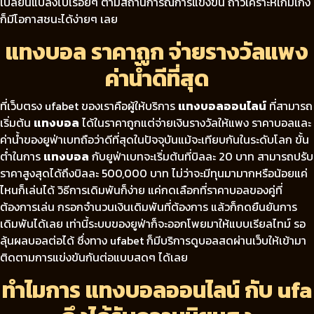
เปลี่ยนแปลงไปเรื่อยๆ ตามสถานการณ์การแข่งขัน ถ้าวิเคราะห์เกมเก่ง
ก็มีโอกาสชนะได้ง่ายๆ เลย
แทงบอล ราคาถูก จ่ายรางวัลแพง
ค่าน้ำดีที่สุด
ที่เว็บตรง ufabet ของเราคือผู้ให้บริการ
แทงบอลออนไลน์
ที่สามารถ
เริ่มต้น
แทงบอล
ได้ในราคาถูกแต่จ่ายเงินรางวัลให้แพง ราคาบอลและ
ค่าน้ำของยูฟ่าเบทถือว่าดีที่สุดในปัจจุบันแม้จะเทียบกันในระดับโลก ขั้น
ต่ำในการ
แทงบอล
กับยูฟ่าเบทจะเริ่มต้นที่บิลละ 20 บาท สามารถปรับ
ราคาสูงสุดได้ถึงบิลละ 500,000 บาท ไม่ว่าจะมีทุนมามากหรือน้อยแค่
ไหนก็เล่นได้ วิธีการเดิมพันก็ง่าย แค่กดเลือกที่ราคาบอลของคู่ที่
ต้องการเล่น กรอกจำนวนเงินเดิมพันที่ต้องการ แล้วก็กดยืนยันการ
เดิมพันได้เลย เท่านี้ระบบของยูฟ่าก็จะออกโพยมาให้แบบเรียลไทม์ รอ
ลุ้นผลบอลต่อได้ ซึ่งทาง ufabet ก็มีบริการดูบอลสดผ่านเว็บให้เข้ามา
ติดตามการแข่งขันกันต่อแบบสดๆ ได้เลย
ทำไมการ แทงบอลออนไลน์ กับ ufa