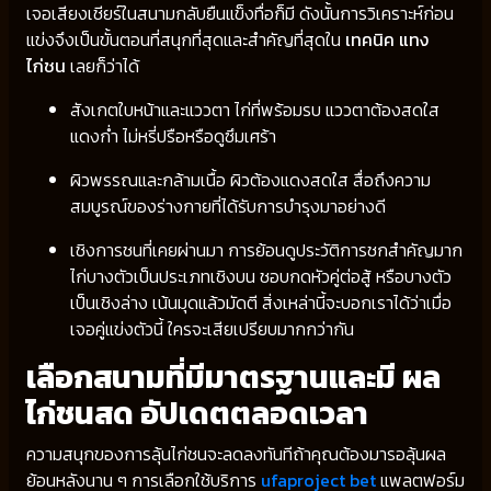
เจอเสียงเชียร์ในสนามกลับยืนแข็งทื่อก็มี ดังนั้นการวิเคราะห์ก่อน
แข่งจึงเป็นขั้นตอนที่สนุกที่สุดและสำคัญที่สุดใน
เทคนิค แทง
ไก่ชน
เลยก็ว่าได้
สังเกตใบหน้าและแววตา ไก่ที่พร้อมรบ แววตาต้องสดใส
แดงก่ำ ไม่หรี่ปรือหรือดูซึมเศร้า
ผิวพรรณและกล้ามเนื้อ ผิวต้องแดงสดใส สื่อถึงความ
สมบูรณ์ของร่างกายที่ได้รับการบำรุงมาอย่างดี
เชิงการชนที่เคยผ่านมา การย้อนดูประวัติการชกสำคัญมาก
ไก่บางตัวเป็นประเภทเชิงบน ชอบกดหัวคู่ต่อสู้ หรือบางตัว
เป็นเชิงล่าง เน้นมุดแล้วมัดตี สิ่งเหล่านี้จะบอกเราได้ว่าเมื่อ
เจอคู่แข่งตัวนี้ ใครจะเสียเปรียบมากกว่ากัน
เลือกสนามที่มีมาตรฐานและมี ผล
ไก่ชนสด อัปเดตตลอดเวลา
ความสนุกของการลุ้นไก่ชนจะลดลงทันทีถ้าคุณต้องมารอลุ้นผล
ย้อนหลังนาน ๆ การเลือกใช้บริการ
ufaproject bet
แพลตฟอร์ม