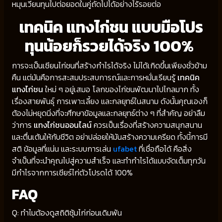
หมุนเวียนทุนไปต่อยอดในคู่ถัดไปได้อย่างไร้รอยต่อ
เทคนิค แทงไก่ชน แบบมือโปร
ทุนน้อยก็รวยได้จริง 100%
การจะเป็นเซียนไก่ชนที่สร้างกำไรได้จริง ไม่ได้เกิดขึ้นเพียงชั่วข้าม
คืน แต่มันคือการสะสมประสบการณ์และการหมั่นเรียนรู้
เทคนิค
แทงไก่ชน
ใหม่ ๆ อยู่เสมอ โลกของไก่ชนพัฒนาไปไกลมาก ทั้ง
เรื่องสายพันธุ์ การเพาะเลี้ยง และกลยุทธ์ในสนาม ดังนั้นคุณเองก็
ต้องไม่หยุดนิ่งที่จะศึกษาข้อมูลและกลยุทธ์ต่าง ๆ ที่สำคัญ อย่าลืม
ว่าการ
แทงไก่ชนออนไลน์
ควรเป็นเรื่องที่สร้างความสนุกสนาน
และตื่นเต้นให้กับชีวิต อย่าปล่อยให้มันสร้างความเครียด ทั้งนี้การมี
สติ ข้อมูลที่แน่น และระบบการเล่น
ufabet
ที่เชื่อถือได้ คือสิ่ง
จำเป็นที่จะนำคุณไปสู่ความสำเร็จ และทำกำไรได้แบบจัดเต็มทุกวัน
มีกำไรจากการเชียร์ไก่ตัวโปรดได้ 100
%
FAQ
Q:
ทำไมต้องดูสถิติซุ้มไก่ก่อนเดิมพัน