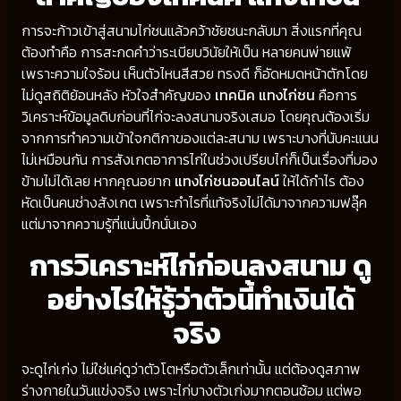
การจะก้าวเข้าสู่สนามไก่ชนแล้วคว้าชัยชนะกลับมา สิ่งแรกที่คุณ
ต้องทำคือ
การสะกดคำว่าระเบียบวินัยให้เป็น หลายคนพ่ายแพ้
เพราะความใจร้อน เห็นตัวไหนสีสวย ทรงดี ก็อัดหมดหน้าตักโดย
ไม่ดูสถิติย้อนหลัง หัวใจสำคัญของ
เทคนิค แทงไก่ชน
คือการ
วิเคราะห์ข้อมูลดิบก่อนที่ไก่จะลงสนามจริงเสมอ
โดยคุณต้องเริ่ม
จากการทำความเข้าใจกติกาของแต่ละสนาม เพราะบางที่นับคะแนน
ไม่เหมือนกัน การสังเกตอาการไก่ในช่วงเปรียบไก่ก็เป็นเรื่องที่มอง
ข้ามไม่ได้เลย หากคุณอยาก
แทงไก่ชนออนไลน์
ให้ได้กำไร
ต้อง
หัดเป็นคนช่างสังเกต เพราะกำไรที่แท้จริงไม่ได้มาจากความฟลุ๊ค
แต่มาจากความรู้ที่แน่นปึ้กนั่นเอง
การวิเคราะห์ไก่ก่อนลงสนาม ดู
อย่างไรให้รู้ว่าตัวนี้ทำเงินได้
จริง
จะดูไก่เก่ง ไม่ใช่แค่ดูว่าตัวโตหรือตัวเล็กเท่านั้น แต่ต้องดูสภาพ
ร่างกายในวันแข่งจริง เพราะไก่บางตัวเก่งมากตอนซ้อม แต่พอ