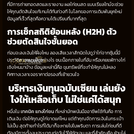
ที่มีการถ่ายทอดสดและรายงาน ผลไก่ชนสด แบบเรียลไทม์จะช่วย
ให้คุณตัดสินใจแก้เกมได้ทันท่วงที ในโลกของการเดิมพันยุคใหม่
ข้อมูลที่เร็วที่สุดคือความได้เปรียบที่มากที่สุด
การเช็กสถิติย้อนหลัง (H2H) ตัว
ช่วยตัดสินใจชั้นยอด
ก่อนจะลงเงินให้ฝั่งไหน ลองเสียเวลาสักนิดไปดูว่าไก่จากซุ้มนี้มี
ประวัติการชนะเป็นอย่างไร ชนะน็อกภายในกี่อัน หรือเคยแพ้ทางไก่
เชิงไหนมาบ้าง ข้อมูลเหล่านี้คือ ขุมทรัพย์ที่จะทำให้คุณไม่หลง
ทิศทางเวลาเจอราคาต่อรองที่เย้ายวนใจ
บริหารเงินทุนฉบับเซียน เล่นยัง
ไงให้เหลือเก็บ ไม่ใช่แค่ได้สนุก
หนึ่งใน
เทคนิค แทงไก่ชน
ที่เหล่านักพนันมืออาชีพใช้กันคือ การ
เดินเงิน
ต่อให้คุณดูไก่ขาดแค่ไหน แต่ถ้าคุณจัดการเงินในกระเป๋า
ไม่เป็น สุดท้ายกำไรที่ได้มาก็จะหายไปในพริบตา การเล่นไก่ชนที่ดี
ต้องมีการตั้งงบประมาณต่อวันไว้ให้ชัดเจน และที่สำคัญคือ ห้ามไล่