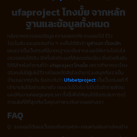
ufaproject โกงมั้ย จากหลัก
ฐานและข้อมูลทั้งหมด
หลังจากตรวจสอบข้อมูล ความปลอดภัย ระบบออโต้ รีวิว
โปรโมชัน และจุดเด่นต่าง ๆ จะเห็นได้ชัดว่า
ยูฟ่าเบท เว็บหลัก
ของเราเป็นเว็บตรงที่มีมาตรฐานระดับสากล และให้ความโปร่งใส
ตรวจสอบได้จริง อีกทั้งยังมีระบบที่อัปเดตต่อเนื่อง ซึ่งช่วยยืนยัน
ได้ดีสำหรับคำถามที่ว่า
ufaproject
โกงมั้ย
เพราะถ้าหากเราโกง
จริงคงไม่มีผู้เล่นไว้วางใจและตัดสินใจเข้ามาร่วมสนุกกับเราเป็น
จำนวนมากทุกวัน รับประกันว่า
Ufabetproject
เป็นเว็บตรงแท้ ที่
เข้ามาเล่นได้อย่างสบายใจ ถอนเงินได้จริง ไม่มีปรับอัตราแพ้ชนะ
และมีทีมงานคอยดูแลทุกเวลา ทั้งนี้เพื่อให้คุณได้รับประสบการณ์
การเล่นที่ดีที่สุดกับเว็บคุณภาพระดับสากลอย่างเรา
FAQ
Q :
ระบบออโต้ของเว็บรองรับการฝาก-ถอนผ่านช่องทางไหนบ้าง