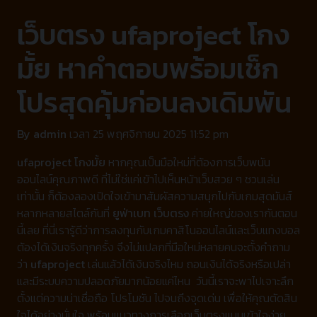
เว็บตรง ufaproject โกง
มั้ย หาคำตอบพร้อมเช็ก
โปรสุดคุ้มก่อนลงเดิมพัน
By admin
เวลา 25 พฤศจิกายน 2025 11:52 pm
ufaproject
โกงมั้ย
หากคุณเป็นมือใหม่ที่ต้องการเว็บพนัน
ออนไลน์คุณภาพดี ที่ไม่ใช่แค่เข้าไปเห็นหน้าเว็บสวย ๆ ชวนเล่น
เท่านั้น ก็ต้องลองเปิดใจเข้ามาสัมผัสความสนุกไปกับเกมสุดมันส์
หลากหลายสไตล์กันที่
ยูฟ่าเบท เว็บตรง
ค่ายใหญ่ของเรากันตอน
นี้เลย ที่นี่เรารู้ดีว่าการลงทุนกับเกมคาสิโนออนไลน์และเว็บแทงบอล
ต้องได้เงินจริงทุกครั้ง จึงไม่แปลกที่มือใหม่หลายคนจะตั้งคำถาม
ว่า
ufaproject
เล่นแล้วได้เงินจริงไหม ถอนเงินได้จริงหรือเปล่า
และมีระบบความปลอดภัยมากน้อยแค่ไหน วันนี้เราจะพาไปเจาะลึก
ตั้งแต่ความน่าเชื่อถือ โปรโมชัน ไปจนถึงจุดเด่น เพื่อให้คุณตัดสิน
ใจได้อย่างมั่นใจ พร้อมแนวทางการเลือกเว็บตรงแบบเข้าใจง่าย