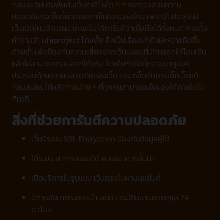
ก่อนจะเริ่มเดิมพันกับเว็บคาสิโนใด ๆ การตรวจสอบความ
ปลอดภัยถือเป็นขั้นตอนแรกที่ไม่ควรมองข้าม เพราะในปัจจุบันมี
เว็บเปิดใหม่จำนวนมาก แต่ไม่ได้การันตีว่าเชื่อถือได้ทั้งหมด การตั้ง
คำถามว่า
ufaproject
โกงมั้ย
จึงเป็นเรื่องปกติ และควรเกิดขึ้น
ด้วยซ้ำ เพื่อป้องกันความเสี่ยงจากเว็บปลอมที่มักหลอกให้โอนเงิน
แล้วไม่สามารถถอนออกได้จริง
โดยในหัวข้อนี้เราจะมาดูองค์
ประกอบด้านความปลอดภัยของเว็บ และเคล็ดลับการเช็กเว็บแท้
ก่อนสมัคร ใช้หลักการง่าย ๆ ที่ทุกคนสามารถเช็กเองได้ภายในไม่
กี่นาที
สิ่งที่ช่วยการันตีความปลอดภัย
เว็บมีระบบ
SSL Encryption
ป้องกันข้อมูลผู้ใช้
ใช้ระบบ ฝากถอนออโต้ ผ่านธนาคารชั้นนำ
เปิดบริการในรูปแบบ เว็บตรงไม่ผ่านเอเย่นต์
มีการอัปเดตระบบสม่ำเสมอ และมีทีมงานคอยดูแล 24
ชั่วโมง