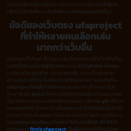
กับสายสล็อตหรือคาสิโนสด เช่น บาคาร่าสด ซึ่งจะช่วยให้ผู้เล่น
เลือกโปรโมชั่นที่เหมาะกับสไตล์การเดิมพันของตนได้ดีที่สุด
ข้อดีของเว็บตรง ufaproject
ที่ทำให้หลายคนเลือกเล่น
มากกว่าเว็บอื่น
เมื่อถามว่าเว็บไหนดี เว็บไหนน่าเล่น คำตอบมักจะไม่ใช่เว็บที่ดังที่สุด
แต่คือเว็บที่ตอบโจทย์ผู้ใช้แบบครบวงจร
ซึ่งที่
ยูฟ่าเบท เว็บตรง
เรามีครบทั้งเกมทุกค่าย
,
ความปลอดภัย
,
ความเร็ว และความ
สะดวกในการใช้งาน ซึ่งเป็นจุดเด่นที่ช่วยคลายความสงสัยเรื่อง
ufaproject
โกงมั้ย
ได้อย่างชัดเจน เพราะถ้าเว็บของเราไม่มี
คุณภาพจริง ผู้เล่นทั่วโลกคงไม่ใช้บริการต่อเนื่องจำนวนมากแบบ
นี้ทุกวันอย่างแน่นอน และอีกหนึ่งจุดเด่นของ
เว็บตรง ยูฟ่า
คือรวม
เกมครบทุกค่าย ทั้งบาคาร่า สล็อตแทงบอล
อีกทั้งยังรองรับมือถือ
ทุกระบบ ไม่ต้องโหลดแอป
รับรองระบบเสถียร ไม่เด้ง และมีทีมงาน
แอดมินคอยช่วยเหลือแบบเรียลไทม์
ข้อดีเหล่านี้คือสิ่งที่ทำให้เว็บ
ตรงของเรา
ติดต่อ ufaproject
เป็นผู้ให้บริการที่ดีที่สุดในไทย