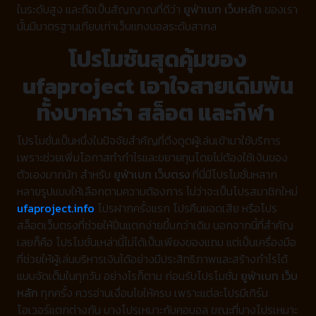
ในระดับสูง และถือเป็นสัญญาณที่ดีว่า
ยูฟ่าเบท เว็บหลัก
ของเรา
นั้นมีมาตรฐานเทียบเท่าเว็บแทงบอลระดับสากล
โปรโมชันสุดคุ้มของ
ufaproject เอาใจสายเดิมพัน
ทั้งบาคาร่า สล็อต และกีฬา
โปรโมชั่นเป็นหนึ่งในปัจจัยสำคัญที่ดึงดูดผู้เล่นเข้ามาใช้บริการ
เพราะช่วยเพิ่มโอกาสทำกำไรและขยายทุนโดยไม่ต้องใช้เงินของ
ตัวเองมากนัก สำหรับ
ยูฟ่าเบท
เว็บตรง
ที่นี่มีโปรโมชั่นหลาก
หลายรูปแบบให้เลือกตามความต้องการ ไม่ว่าจะเป็นโปรสมาชิกใหม่
ufaproject.info
โปรฝากครั้งแรก โปรคืนยอดเสีย หรือโปร
สล็อตเว็บตรงที่ช่วยให้ปั่นแตกง่ายขึ้นกว่าเดิม
นอกจากนี้ที่สำคัญ
เลยก็คือ โปรโมชั่นเหล่านี้ไม่ได้เป็นเพียงของแถม แต่เป็นเครื่องมือ
ที่ช่วยให้ผู้เล่นบริหารเงินได้อย่างมีประสิทธิภาพและสร้างกำไรได้
แบบจัดเต็มในทุกวัน อย่างไรก็ตาม ก่อนรับโปรโมชั่น
ยูฟ่าเบท เว็บ
หลัก
ทุกครั้ง ควรอ่านเงื่อนไขให้ครบ เพราะแต่ละโปรมีเทิร์น
โอเวอร์แตกต่างกัน บางโปรเหมาะกับคอบอล ขณะที่บางโปรเหมาะ