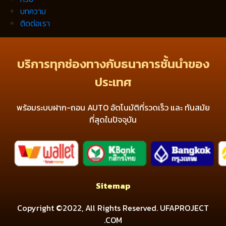
บทความ
ติดต่อเรา
บริการทุกช่องทางกับธนาคารชั้นนำของ
ประเทศ
พร้อมระบบฝาก-ถอน AUTO อัตโนมัติที่รวดเร็ว และ ทันสมัย
ที่สุดในปัจจุบัน
Sitemap
Copyright ©2022, All Rights Reserved. UFAPROJECT
.COM