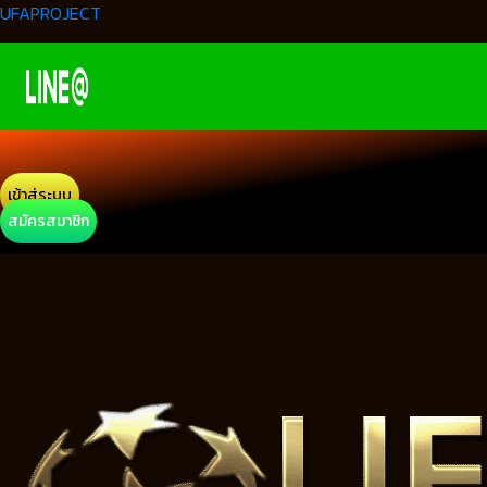
UFAPROJECT
เข้าสู่ระบบ
สมัครสมาชิก