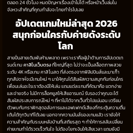
ตลอด 24 ชั่วโมง หมดปัญหาเรื่องเข้าไม่ได้ หรือหน้าเว็บล่มใน
จังหวะสำคัญที่คุณกำลังจะโกยกำไรไปเลย
อัปเดตเกมใหม่ล่าสุด 2026
สนุกก่อนใครกับค่ายดังระดับ
โลก
สายปั่นสายเดิมพันห้ามพลาด เพราะเราคือผู้นำด้านการอัปเดตเท
รนด์เกม
คาสิโนเว็บตรง
ที่ใหญ่ที่สุด ไม่ว่าจะเป็นสล็อตภาพสวย
ระดับ
4K
หรือเกม
คาสิโนสด
ที่ส่งตรงจากฟิลิปปินส์และมาเก๊า
ทุกสัปดาห์จะมีเกมใหม่ ๆ มาให้คุณได้สัมผัสความสนุกกันก่อนใคร
เพื่อนเล่นอะไรเราต้องมีให้เล่น แถมแต่ละเกมที่คัดมาคือ แตกง่าย
และจ่ายจริง ไม่มีการล็อคยูสให้เสียอารมณ์ รับรองว่าคุณจะได้
สัมผัสประสบการณ์ใหม่ ๆ ที่หาไม่ได้จากเว็บทั่วไปแน่นอน เตรียม
ตัวพบกับกราฟิกสุดอลังการและเอฟเฟกต์เสียงที่กระตุ้นความตื่น
เต้นได้ทุกวินาทีได้เลย
นอกจากความมันส์ของเกมแล้ว เรายังให้
ความสำคัญกับระบบหลังบ้านที่เสถียรสุด ๆ ทำให้การสลับเปลี่ยน
ค่ายเกมทำได้รวดเร็วทันใจ ไม่ต้องโยกเงินให้เสียเวลา แถมยังมี