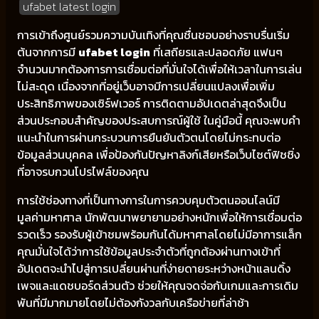
ufabet latest login
การเข้าถึงศูนย์รวมความบันเทิงที่คุณชื่นชอบอย่างราบรื่นเริ่ม
ต้นจากการมี
ufabet login
ที่เสถียรและปลอดภัย
แฟนๆ
จำนวนมากต้องการการเชื่อมต่อที่มั่นใจได้เพื่อให้เวลาในการเล่น
ไม่สะดุด
เนื่องจากที่อยู่เว็บอาจมีการเปลี่ยนแปลงเพื่อเพิ่ม
ประสิทธิภาพของเซิร์ฟเวอร์
การติดตามอัปเดตล่าสุดจึงเป็น
ส่วนประกอบสำคัญของประสบการณ์ผู้ใช้
ในคู่มือนี้
คุณจะพบคำ
แนะนำในการผ่านกระบวนการยืนยันตัวตนโดยไม่กระทบต่อ
ข้อมูลส่วนบุคคล
เพื่อป้องกันปัญหาลิงก์เสียหรือเว็บไซต์ฟิชชิ่ง
ที่อาจรบกวนโปรไฟล์ของคุณ
การใช้ช่องทางที่เป็นทางการในการควบคุมตัวตนออนไลน์มี
มูลค่ามหาศาล
นักพัฒนาพยายามอย่างหนักเพื่อให้การเชื่อมต่อ
รวดเร็ว
รองรับผู้เข้าชมพร้อมกันได้มหาศาลโดยไม่มีอาการแล็ก
คุณมั่นใจได้ว่าการใช้ข้อมูลประจำตัวที่ถูกต้องผ่านทางเข้าที่
อัปเดตจะนำไปสู่การเปลี่ยนผ่านที่ง่ายดายระหว่างหน้าแลนดิ้ง
เพจและแดชบอร์ดส่วนตัว
ช่วยให้คุณจดจ่อกับเกมและการเดิม
พันที่มีมากมายโดยไม่ต้องกังวลกับเครือข่ายที่ล่าช้า