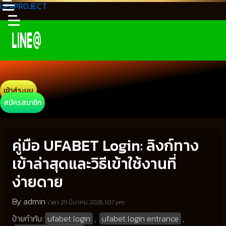
UFAPROJECT
เข้าสู่ระบบ
สมัครสมาชิก
คู่มือ UFABET Login: ลิงก์ทาง
เข้าล่าสุดและวิธีเข้าใช้งานที่
ง่ายดาย
By admin
เวลา 29 มีนาคม 2026 1:07 pm
ป้ายกำกับ:
ufabet login
,
ufabet login entrance
,