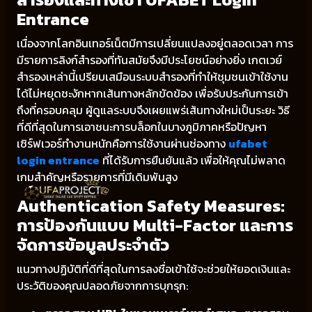
Entrance
เนื่องจากโลกอินเทอร์เน็ตมีการเปลี่ยนแปลงอยู่ตลอดเวลา
การ
มีรายการลิงก์สำรองที่ทันสมัยจึงมีประโยชน์อย่างยิ่ง
เกตเวย์
สำรองเหล่านี้เปรียบเสมือนระบบสำรองที่ทำให้ชุมชนเข้าใช้งาน
ได้ไม่หยุดชะงักหากเส้นทางหลักขัดข้อง
เพื่อรับประกันการเข้า
ถึงที่ครอบคลุม
ผู้ดูแลระบบจึงเผยแพร่เส้นทางใหม่เป็นระยะ
วิธี
ที่ดีที่สุดในการเอาชนะการบล็อกในบางภูมิภาคหรือปัญหา
เซิร์ฟเวอร์ทำงานหนักคือการใช้งานผ่านช่องทาง
ufabet
login entrance
ที่ได้รับการยืนยันแล้ว
เพื่อให้คุณไม่พลาด
เกมสำคัญหรือรายการที่มีเดิมพันสูง
Authentication Safety Measures:
การป้องกันแบบ
Multi-Factor
และการ
จัดการข้อมูลประจำตัว
แนวทางปฏิบัติที่ดีที่สุดในการลงชื่อเข้าใช้จะช่วยให้ยอดเงินและ
ประวัติของคุณปลอดภัยจากการบุกรุก
: