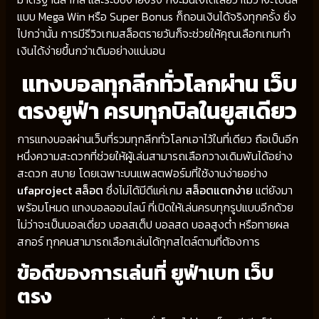
แบบ
Mega Win
หรือ
Super Bonus
ก็ถอนเงินได้จริงทุกครั้ง ยิ่ง
ไปกว่านั้น การมีรีวิวเกมสล็อตรายวันก็จะช่วยให้คุณเลือกเกมทำ
เงินได้ง่ายขึ้นกว่าเดิมอย่างแน่นอน
แทงบอลทุกลีกทั่วโลกผ่าน เว็บ
ตรงยูฟ่า ครบทุกบิลในยูสเดียว
การแทงบอลผ่านเว็บที่รวมทุกลีกทั่วโลกเอาไว้ในที่เดียว ถือเป็นอีก
หนึ่งความสะดวกที่ช่วยให้ผู้เล่นสามารถเลือกวางเดิมพันได้อย่าง
สะดวก สบาย โดยเฉพาะบนแพลตฟอร์มที่ใช้งานง่ายอย่าง
ufaproject
สล็อต
ซึ่งไม่ได้มีดีแค่เกม
สล็อตแตกง่าย
แต่ยังมา
พร้อมโหมด แทงบอลออนไลน์ ที่เปิดให้เล่นครบทุกรูปแบบอีกด้วย
ไม่ว่าจะเป็นบอลเดี่ยว บอลสเต็ป บอลสด บอลสูงต่ำ หรือทายผล
สกอร์ ทุกคนสามารถเลือกเล่นได้ทุกสไตล์ตามที่ต้องการ
ข้อดีของการเล่นที่ ยูฟ่าเบท เว็บ
ตรง