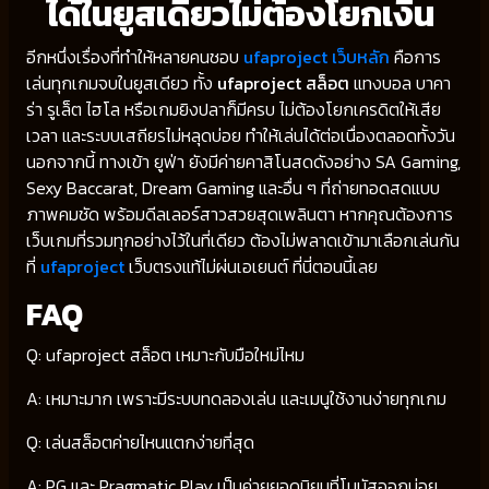
ได้ในยูสเดียวไม่ต้องโยกเงิน
อีกหนึ่งเรื่องที่ทำให้หลายคนชอบ
ufaproject
เว็บหลัก
คือการ
เล่นทุกเกมจบในยูสเดียว ทั้ง
ufaproject
สล็อต
แทงบอล บาคา
ร่า รูเล็ต ไฮโล หรือเกมยิงปลาก็มีครบ ไม่ต้องโยกเครดิตให้เสีย
เวลา และระบบเสถียรไม่หลุดบ่อย ทำให้เล่นได้ต่อเนื่องตลอดทั้งวัน
นอกจากนี้ ทางเข้า ยูฟ่า ยังมีค่ายคาสิโนสดดังอย่าง
SA Gaming,
Sexy Baccarat, Dream Gaming
และอื่น ๆ ที่ถ่ายทอดสดแบบ
ภาพคมชัด พร้อมดีลเลอร์สาวสวยสุดเพลินตา หากคุณต้องการ
เว็บเกมที่รวมทุกอย่างไว้ในที่เดียว ต้องไม่พลาดเข้ามาเลือกเล่นกัน
ที่
ufaproject
เว็บตรงแท้ไม่ผ่นเอเยนต์ ที่นี่ตอนนี้เลย
FAQ
Q: ufaproject
สล็อต เหมาะกับมือใหม่ไหม
A:
เหมาะมาก เพราะมีระบบทดลองเล่น และเมนูใช้งานง่ายทุกเกม
Q:
เล่นสล็อตค่ายไหนแตกง่ายที่สุด
A: PG
และ
Pragmatic Play
เป็นค่ายยอดนิยมที่โบนัสออกบ่อย