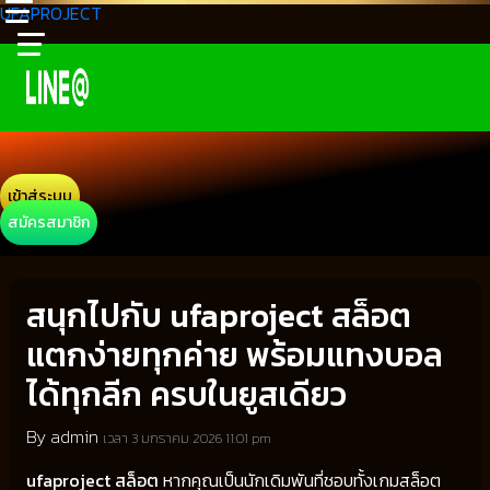
UFAPROJECT
เข้าสู่ระบบ
สมัครสมาชิก
สนุกไปกับ ufaproject สล็อต
แตกง่ายทุกค่าย พร้อมแทงบอล
ได้ทุกลีก ครบในยูสเดียว
By admin
เวลา 3 มกราคม 2026 11:01 pm
ufaproject
สล็อต
หากคุณเป็นนักเดิมพันที่ชอบทั้งเกมสล็อต