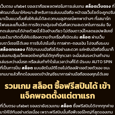
เว็บตรง ufabet ของเราคือแพลตฟอร์มการเล่นเกม
สล็อตเว็บตรง
ที่
พัฒนาขึ้นมาให้เหมาะสำหรับการเล่นบนมือถือ หน้าจอเว็บไซต์จะถูกปรับ
มาเป็นแนวตั้งเพื่อให้เล่นได้สะดวกบนอุปกรณ์พกพาต่างๆ ทั้งสมาร์ท
โฟนและแท็บเล็ต การจัดวางปุ่มจะคำนึงถึงความสะดวกในการเล่น จึง
กดเล่นเกมได้ง่ายด้วยนิ้วโป้งข้างเดียว ไม่ต้องดาวน์โหลดแอปพลิเคชั่
นอะไรมาติดตั้งให้เปลืองความจำเครื่องก็เปิดเล่น
สล็อต
ผ่านเว็บ
เบราว์เซอร์ได้เลย การรับโปรโมชั่น การฝาก-ถอนเงิน ไปจนถึงระบบ
สล็อตทดลอง
ก็ใช้งานบนมือถือได้อย่างสะดวก แค่หยิบมือถือขึ้นมาก็
เล่นเกมลุ้นแจ็คพอตใหญ่กันได้ทุกที่ทุกเวลา จะนั่งเล่นระหว่างทำงาน
เล่นระหว่างนั่งรถ หรือเล่นทำกำไรในเวลาว่างก็ได้ มีระบบ AUTO SPIN
ที่เป็นการปั่น
สล็อต
แบบอัตโนมัติโดยไม่ต้องเฝ้าจอด้วยตัวเอง ชนะ
เกมมาแล้วก็กดโอนยอดเข้าบัญชีธนาคารผ่านมือถือของคุณได้เลย
รวมเกม สล็อต ซื้อฟรีสปินได้ เข้า
แจ็คพอตตั้งแต่ตาแรก
ที่เว็บตรง ufabet ของเรายังรวมเกม
สล็อต
ซื้อฟรีสปินได้จากทุกค่าย
มาให้ใช้กันอย่างต่อเนื่อง เพราะฟรีสปินนั้นคือฟีเจอร์ใหญ่ที่สุดของเกม