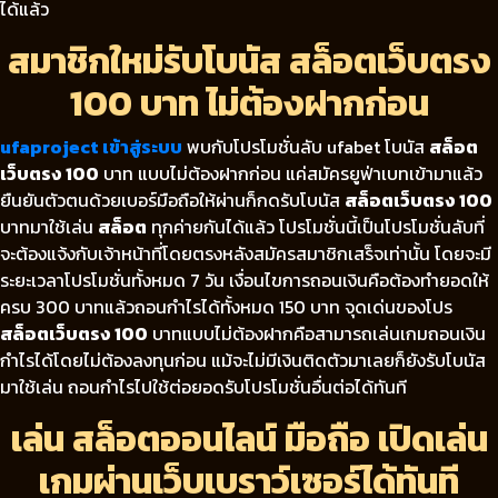
ได้แล้ว
สมาชิกใหม่รับโบนัส สล็อตเว็บตรง
100 บาท ไม่ต้องฝากก่อน
ufaproject เข้าสู่ระบบ
พบกับโปรโมชั่นลับ ufabet โบนัส
สล็อต
เว็บตรง 100
บาท แบบไม่ต้องฝากก่อน แค่สมัครยูฟ่าเบทเข้ามาแล้ว
ยืนยันตัวตนด้วยเบอร์มือถือให้ผ่านก็กดรับโบนัส
สล็อตเว็บตรง 100
บาทมาใช้เล่น
สล็อต
ทุกค่ายกันได้แล้ว โปรโมชั่นนี้เป็นโปรโมชั่นลับที่
จะต้องแจ้งกับเจ้าหน้าที่โดยตรงหลังสมัครสมาชิกเสร็จเท่านั้น โดยจะมี
ระยะเวลาโปรโมชั่นทั้งหมด 7 วัน เงื่อนไขการถอนเงินคือต้องทำยอดให้
ครบ 300 บาทแล้วถอนกำไรได้ทั้งหมด 150 บาท จุดเด่นของโปร
สล็อตเว็บตรง 100
บาทแบบไม่ต้องฝากคือสามารถเล่นเกมถอนเงิน
กำไรได้โดยไม่ต้องลงทุนก่อน แม้จะไม่มีเงินติดตัวมาเลยก็ยังรับโบนัส
มาใช้เล่น ถอนกำไรไปใช้ต่อยอดรับโปรโมชั่นอื่นต่อได้ทันที
เล่น สล็อตออนไลน์ มือถือ เปิดเล่น
เกมผ่านเว็บเบราว์เซอร์ได้ทันที