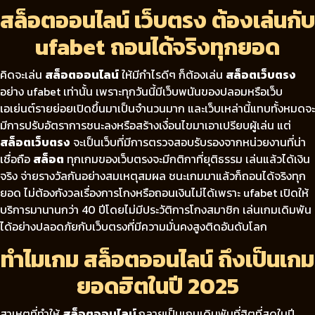
สล็อตออนไลน์ เว็บตรง ต้องเล่นกับ
ufabet ถอนได้จริงทุกยอด
คิดจะเล่น
สล็อตออนไลน์
ให้มีกำไรดีๆ ก็ต้องเล่น
สล็อตเว็บตรง
อย่าง ufabet เท่านั้น เพราะทุกวันนี้มีเว็บพนันของปลอมหรือเว็บ
เอเย่นต์รายย่อยเปิดขึ้นมาเป็นจำนวนมาก และเว็บเหล่านี้แทบทั้งหมดจะ
มีการปรับอัตราการชนะลงหรือสร้างเงื่อนไขมาเอาเปรียบผู้เล่น แต่
สล็อตเว็บตรง
จะเป็นเว็บที่มีการตรวจสอบรับรองจากหน่วยงานที่น่า
เชื่อถือ
สล็อต
ทุกเกมของเว็บตรงจะมีกติกาที่ยุติธรรม เล่นแล้วได้เงิน
จริง จ่ายรางวัลกันอย่างสมเหตุสมผล ชนะเกมมาแล้วก็ถอนได้จริงทุก
ยอด ไม่ต้องกังวลเรื่องการโกงหรือถอนเงินไม่ได้เพราะ ufabet เปิดให้
บริการมานานกว่า 40 ปีโดยไม่มีประวัติการโกงสมาชิก เล่นเกมเดิมพัน
ได้อย่างปลอดภัยกับเว็บตรงที่มีความมั่นคงสูงติดอันดับโลก
ทำไมเกม สล็อตออนไลน์ ถึงเป็นเกม
ยอดฮิตในปี 2025
สาเหตุที่ทำให้
สล็อตออนไลน์
กลายเป็นเกมเดิมพันที่ฮิตที่สุดในปี