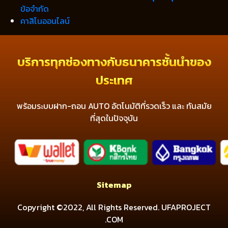
ข้อจำกัด
คาสิโนออนไลน์
บริการทุกช่องทางกับธนาคารชั้นนำของ
ประเทศ
พร้อมระบบฝาก-ถอน AUTO อัตโนมัติที่รวดเร็ว และ ทันสมัย
ที่สุดในปัจจุบัน
Sitemap
Copyright ©2022, All Rights Reserved. UFAPROJECT
.COM