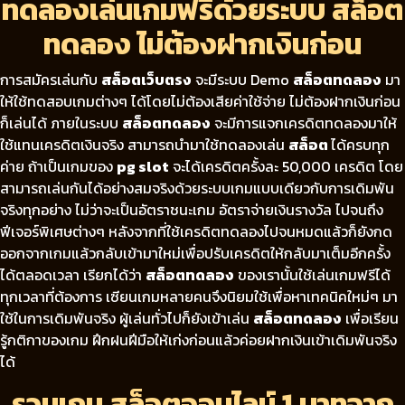
ทดลองเล่นเกมฟรีด้วยระบบ สล็อต
ทดลอง ไม่ต้องฝากเงินก่อน
การสมัครเล่นกับ
สล็อตเว็บตรง
จะมีระบบ Demo
สล็อตทดลอง
มา
ให้ใช้ทดสอบเกมต่างๆ ได้โดยไม่ต้องเสียค่าใช้จ่าย ไม่ต้องฝากเงินก่อน
ก็เล่นได้ ภายในระบบ
สล็อตทดลอง
จะมีการแจกเครดิตทดลองมาให้
ใช้แทนเครดิตเงินจริง สามารถนำมาใช้ทดลองเล่น
สล็อต
ได้ครบทุก
ค่าย ถ้าเป็นเกมของ
pg slot
จะได้เครดิตครั้งละ 50,000 เครดิต โดย
สามารถเล่นกันได้อย่างสมจริงด้วยระบบเกมแบบเดียวกับการเดิมพัน
จริงทุกอย่าง ไม่ว่าจะเป็นอัตราชนะเกม อัตราจ่ายเงินรางวัล ไปจนถึง
ฟีเจอร์พิเศษต่างๆ หลังจากที่ใช้เครดิตทดลองไปจนหมดแล้วก็ยังกด
ออกจากเกมแล้วกลับเข้ามาใหม่เพื่อปรับเครดิตให้กลับมาเต็มอีกครั้ง
ได้ตลอดเวลา เรียกได้ว่า
สล็อตทดลอง
ของเรานั้นใช้เล่นเกมฟรีได้
ทุกเวลาที่ต้องการ เซียนเกมหลายคนจึงนิยมใช้เพื่อหาเทคนิคใหม่ๆ มา
ใช้ในการเดิมพันจริง ผู้เล่นทั่วไปก็ยังเข้าเล่น
สล็อตทดลอง
เพื่อเรียน
รู้กติกาของเกม ฝึกฝนฝีมือให้เก่งก่อนแล้วค่อยฝากเงินเข้าเดิมพันจริง
ได้
รวมเกม สล็อตออนไลน์ 1 บาทจาก