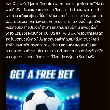
คอมพิวเตอร์ให้ยุ่งยากอีกต่อไป เพราะทุกอย่างถูกพัฒนาให้ใช้งาน
ผ่านมือถือได้ง่ายและสะดวกกว่าเดิมหลายเท่า โดยเฉพาะการเข้า
เล่นผ่าน
ufaproject
ที่ขึ้นชื่อด้านความเร็ว ความเสถียร และความ
ปลอดภัยแบบที่นักเดิมพันบอกต่อกันมานาน ไม่ว่าจะเป็นผู้เล่นใหม่
หรือคอบอลสายประจำก็สามารถคลิกเข้าเล่นได้ทันทีเพียงลิ้งก์
เดียว แถมยังรองรับทั้งระบบ
iOS
และ
Android
พร้อมการอัปเดต
อัตโนมัติที่ช่วยให้คุณไม่พลาดคู่บอลสำคัญแม้แต่นัดเดียว ใครที่
กำลังมองหาเว็บตรงคุณภาพ ที่รวม
แทงบอลสด
คาสิโน และ
ระบบฝากถอนที่ไวแบบไม่เกิน 10 วินาที บทความนี้จะพาไปรู้จักวิธีใช้
งาน จุดเด่น และเทคนิคต่าง ๆ ที่มือใหม่ควรรู้ก่อนเริ่มเล่นจริง