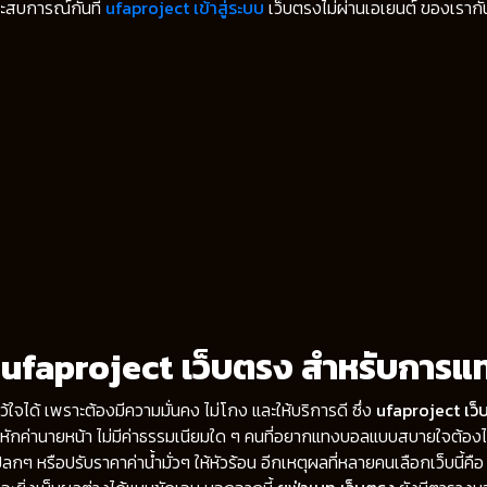
ะสบการณ์กันที่
ufaproject
เข้าสู่ระบบ
เว็บตรงไม่ผ่านเอเยนต์ ของเราก
ก ufaproject เว็บตรง สำหรับการ
ี่ไว้ใจได้ เพราะต้องมีความมั่นคง ไม่โกง และให้บริการดี ซึ่ง
ufaproject
เว
โดนหักค่านายหน้า ไม่มีค่าธรรมเนียมใด ๆ คนที่อยากแทงบอลแบบสบายใจต้อง
ๆ หรือปรับราคาค่าน้ำมั่วๆ ให้หัวร้อน
อีกเหตุผลที่หลายคนเลือกเว็บนี้ค