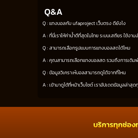
Q&A
Q :
แทงบอลกับ
ufaproject
เว็บตรง
ดียังไง
A :
ที่นี่เราให้ค่าน้ำดีที่สุดในไทย ระบบเสถียร ใช้งานง
Q :
สามารถเลือกรูปแบบการแทงบอลสดได้ไหม
A :
คุณสามารถเลือกแทงบอลสด รวมถึงการเดิมพัน
Q :
ข้อมูลวิเคราะห์บอลสามารถดูได้จากที่ไหน
A :
เข้ามาดูได้ที่หน้าเว็บไซต์ เราอัปเดตข้อมูลล่าสุดท
บริการทุกช่อ