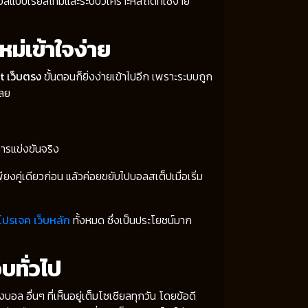
ลแบบเรียลไทม์และระบบวิเคราะห์สถิติที่ใช้ง่าย
หม่เข้าใจง่าย
t
เว็บตรง
ขั้นตอนก็ยิ่งง่ายเข้าไปอีก เพราะระบบถูก
เลย
การแข่งขันจริง
ียงคู่เดียวก่อน แล้วค่อยขยับไปบอลสเต็ปเมื่อเริ่ม
าโปรเจค เว็บหลัก
ทั้งหมด ซึ่งเป็นประโยชน์มาก
็บทั่วไป
ทงบอล
อื่นๆ ที่เห็นอยู่เต็มโซเชียลทุกวัน โดยข้อดี