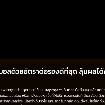
อลด้วยอัตราต่อรองดีที่สุด ลุ้นผลได้
อไป เพราะทุกอย่างถูกยกมาไว้บน
ufaproject
เว็บตรง
มือถือหมดแล้ว แต่ปัญ
ทงบอลออนไลน์
หรือกำลังมองหาเว็บที่ให้บริการจบครบในที่เดียว ต้องเลือกเ
ะราคาบอลที่ดีเหนือกว่าเว็บทั่วไป แถมรองรับทุกลีก ตั้งแต่พรีเมียร์ลีกถึงเ