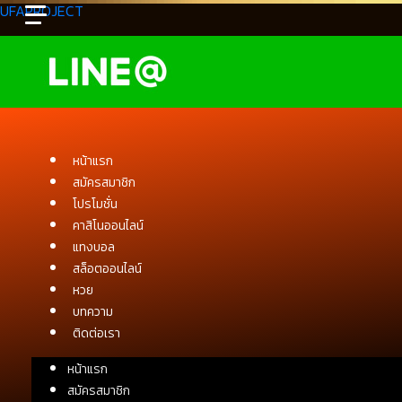
UFAPROJECT
หน้า
แรก
สมัคร
หน้าแรก
สมาชิก
สมัครสมาชิก
โปรโมชั่น
คาสิโนออนไลน์
โปร
แทงบอล
โม
สล็อตออนไลน์
ชั่น
หวย
บทความ
คา
ติดต่อเรา
สิ
โน
หน้าแรก
ออนไลน์
สมัครสมาชิก