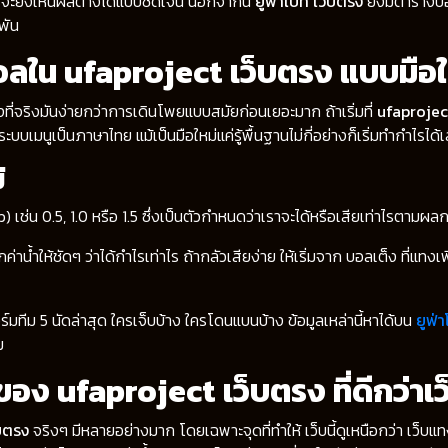
ำไรจะยิ่งเห็นผลต่างได้แบบชัดเจน นอกจากนี้
ยูฟ่าเบท เว็บตรง
ยังมีตารางบอ
มพัน
บอลใน ufaproject เว็บตรง แบบมือใ
ทั้งที่จริงมันง่ายกว่าการเดินโพยแบบสมัยก่อนเยอะมาก ถ้าเริ่มที่
ufaprojec
บเมนูเป็นภาษาไทย แม้เป็นมือใหม่แค่รู้พื้นฐานไม่กี่อย่างก็เริ่มทำกำไรได้
่
p)
เช่น
0.5, 1.0
หรือ
1.5
ซึ่งเป็นตัวกำหนดว่าเราจะได้หรือเสียเท่าไรตามผล
าน้ำให้ชัดๆ ว่าได้กำไรเท่าไร ถ้ากลัวเสียง่าย ให้เริ่มจาก บอลเต็ง ที่แทงเพ
อร์มทีม
5
นัดล่าสุด ใครเจ็บบ้าง ใครโดนแบนบ้าง ข้อมูลเหล่านี้หาได้บน
ยูฟ่
ม
ของ ufaproject เว็บตรง ที่ดีกว่าเว
็บตรง
จริงๆ มีหลายอย่างมาก โดยเฉพาะจุดที่ทำให้ เว็บนี้ดูเหนือกว่า
เว็บแ