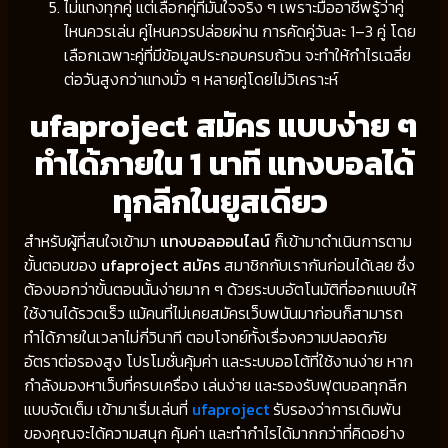
ไม่แทงทุกคู่ แต่เลือกคู่ที่มั่นใจจริง ๆ เพราะมืออาชีพรู้ว่าคู่
ไหนควรเล่น คู่ไหนควรปล่อยผ่าน การคัดคู่วันละ
1–3
คู่ โดย
เลือกเฉพาะคู่ที่มีข้อมูลประกอบครบถ้วน จะทำให้กำไรเฉลี่ย
ต่อวันสูงกว่าแทงมั่ว ๆ หลายคู่โดยไม่วิเคราะห์
ufaproject สมัคร แบบง่าย ๆ
ทำได้ภายใน 1 นาที แทงบอลได้
ทุกลีกในยูสเดียว
สำหรับผู้ที่สนใจเข้ามา
แทงบอลออนไลน์
ก็เข้ามาดำเนินการตาม
ขั้นตอนของ
ufaproject
สมัคร
สมาชิกกับเรากันก่อนได้เลย ซึ่ง
ต้องบอกว่าขั้นตอนนั้นง่ายมาก ๆ ด้วยระบบอัตโนมัติที่ออกแบบให้
ใช้งานได้รวดเร็ว แม้คนที่ไม่เคยสมัครเว็บพนันมาก่อนก็สามารถ
ทำได้ภายในเวลาไม่กี่วินาที
ตอบโจทย์ทั้งเรื่องความปลอดภัย
อัตราต่อรองสูง โปรโมชั่นคุ้มค่า และระบบออโต้ที่ใช้งานง่าย หาก
กำลังมองหาเว็บที่ครบเครื่อง เล่นง่าย และรองรับฟุตบอลทุกลีก
แบบจัดเต็ม เข้ามาเริ่มเล่นที่
ufaproject
รับรองว่าการเดิมพัน
ของคุณจะได้ความสนุก คุ้มค่า และทำกำไรได้มากกว่าที่คิดอย่าง