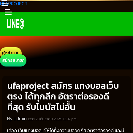
UFAPROJECT
เข้าสู่ระบบ
สมัครสมาชิก
ufaproject สมัคร แทงบอลเว็บ
ตรง ได้ทุกลีก อัตราต่อรองดี
ที่สุด รับโบนัสไม่อั้น
By admin
เวลา 29 ธันวาคม 2025 12:37 pm
เลือก
เว็บแทงบอล
ที่ให้ได้ทั้งความปลอดภัย อัตราต่อรองดี และมี