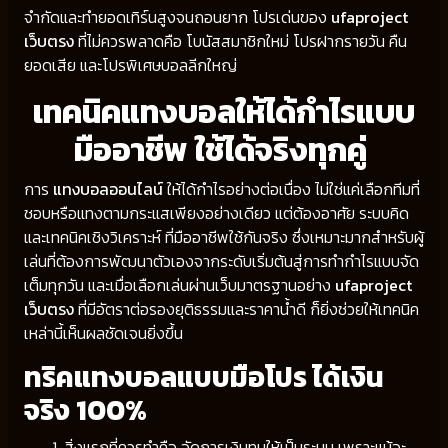
จำกัดและทำยอดเทิร์นสูงจนถอนยาก
โปรเด่นของ
ufaproject
เว็บตรง
ที่ไม่ควรพลาดคือ
โบนัสสมาชิกใหม่
โปรฝากรายวัน
คืน
ยอดเสีย
และโปรพิเศษบอลลีกใหญ่
เทคนิคแทงบอลให้ได้กำไรแบบ
มืออาชีพ ใช้ได้จริงทุกคู่
การ
แทงบอลออนไลน์
ให้ได้กำไรอย่างต่อเนื่อง ไม่ใช่แค่เลือกทีมที่
ชอบหรือแทงตามกระแสเพียงอย่างเดียว แต่ต้องอาศัย ระบบคิด
และเทคนิคเชิงวิเคราะห์ ที่มืออาชีพใช้กันจริง ซึ่งเหมาะมากสำหรับผู้
เล่นที่ต้องการพัฒนาตัวเองจากระดับเริ่มต้นสู่การทำกำไรแบบจัด
เต็มทุกวัน
และเมื่อเลือกเล่นผ่านเว็บมาตรฐานอย่าง
ufaproject
เว็บตรง
ที่มีอัตราต่อรองยุติธรรมและราคาน้ำดี ก็ยิ่งช่วยให้เทคนิค
เหล่านี้เห็นผลชัดเจนยิ่งขึ้น
ทริคแทงบอลแบบมือโปร ได้เงิน
จริง 100%
สิ่งแรกที่ควรทำคือ จัดการเงินทุนให้เป็นระบบ เพราะแม้จะ