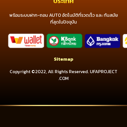
ประเทศ
พร้อมระบบฝาก-ถอน AUTO อัตโนมัติที่รวดเร็ว และ ทันสมัย
ที่สุดในปัจจุบัน
Sitemap
Copyright ©2022, All Rights Reserved. UFAPROJECT
.COM