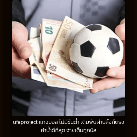
ufaproject แทงบอล ไม่มีขั้นต่ำ เดิมพันผ่านลิ้งก์ตรง
ค่าน้ำดีที่สุด จ่ายเต็มทุกบิล