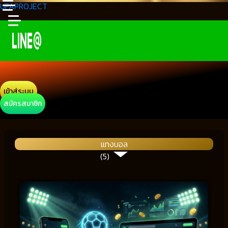
UFAPROJECT
เข้าสู่ระบบ
สมัครสมาชิก
แทงบอล
(5)