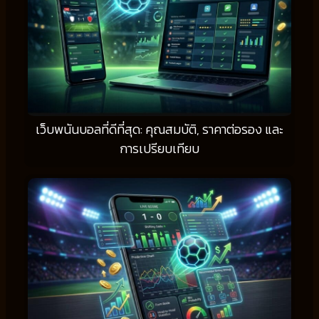
เว็บพนันบอลที่ดีที่สุด: คุณสมบัติ, ราคาต่อรอง และ
การเปรียบเทียบ