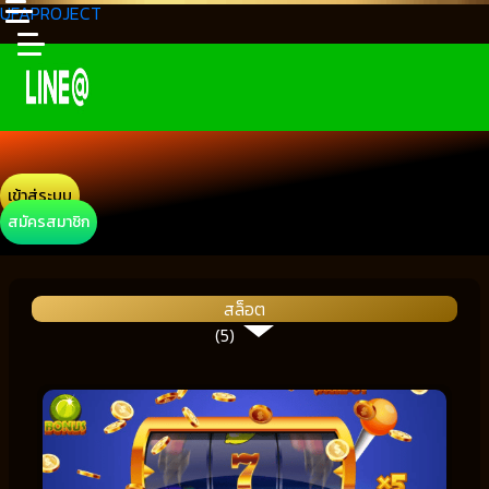
UFAPROJECT
เข้าสู่ระบบ
สมัครสมาชิก
สล็อต
(5)