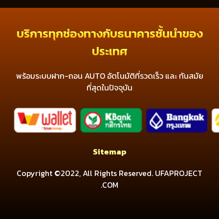
บริการทุกช่องทางกับธนาคารชั้นนำของ
ประเทศ
พร้อมระบบฝาก-ถอน AUTO อัตโนมัติที่รวดเร็ว และ ทันสมัย
ที่สุดในปัจจุบัน
Sitemap
Copyright ©2022, All Rights Reserved. UFAPROJECT
.COM