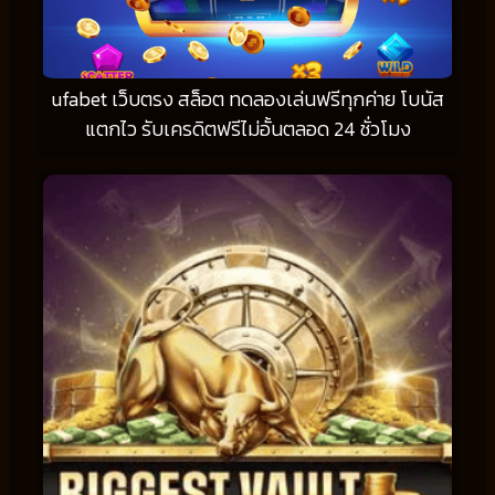
ufabet เว็บตรง สล็อต ทดลองเล่นฟรีทุกค่าย โบนัส
แตกไว รับเครดิตฟรีไม่อั้นตลอด 24 ชั่วโมง