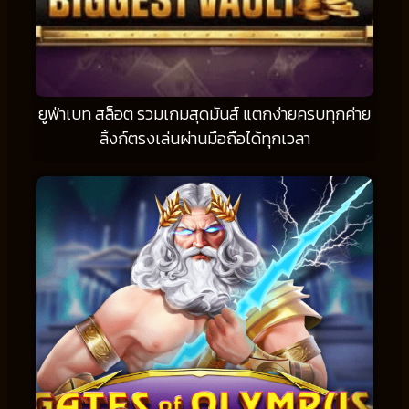
ยูฟ่าเบท สล็อต รวมเกมสุดมันส์ แตกง่ายครบทุกค่าย
ลิ้งก์ตรงเล่นผ่านมือถือได้ทุกเวลา